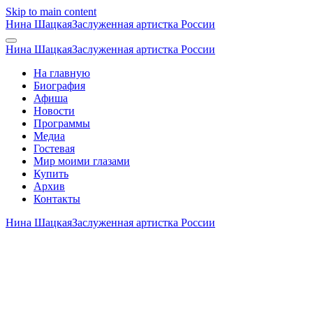
Skip to main content
Нина Шацкая
Заслуженная артистка России
Нина Шацкая
Заслуженная артистка России
На главную
Биография
Афиша
Новости
Программы
Медиа
Гостевая
Мир моими глазами
Купить
Архив
Контакты
Нина Шацкая
Заслуженная артистка России