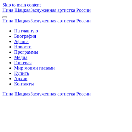
Skip to main content
Нина Шацкая
Заслуженная артистка России
Нина Шацкая
Заслуженная артистка России
На главную
Биография
Афиша
Новости
Программы
Медиа
Гостевая
Мир моими глазами
Купить
Архив
Контакты
Нина Шацкая
Заслуженная артистка России