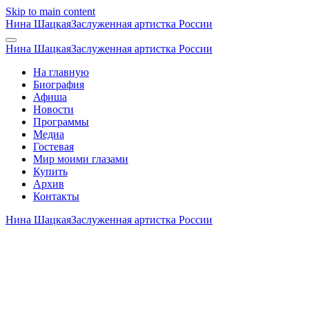
Skip to main content
Нина Шацкая
Заслуженная артистка России
Нина Шацкая
Заслуженная артистка России
На главную
Биография
Афиша
Новости
Программы
Медиа
Гостевая
Мир моими глазами
Купить
Архив
Контакты
Нина Шацкая
Заслуженная артистка России