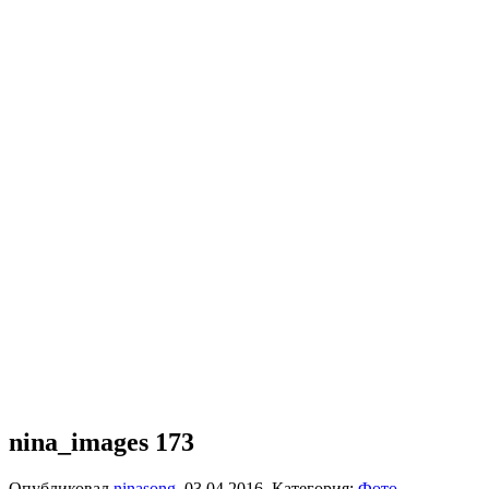
nina_images 173
Опубликовал
ninasong
,
03.04.2016
. Категория:
Фото
.