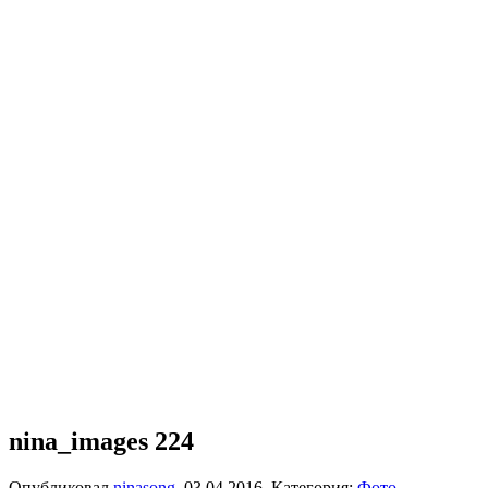
nina_images 224
Опубликовал
ninasong
,
03.04.2016
. Категория:
Фото
.