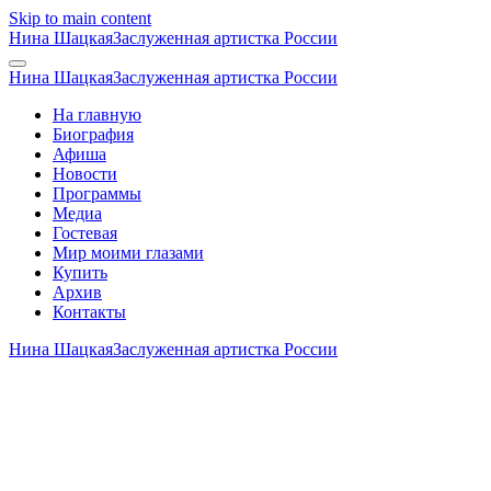
Skip to main content
Нина Шацкая
Заслуженная артистка России
Нина Шацкая
Заслуженная артистка России
На главную
Биография
Афиша
Новости
Программы
Медиа
Гостевая
Мир моими глазами
Купить
Архив
Контакты
Нина Шацкая
Заслуженная артистка России