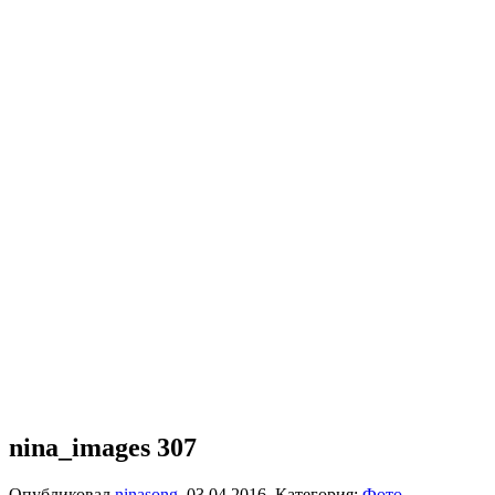
nina_images 307
Опубликовал
ninasong
,
03.04.2016
. Категория:
Фото
.