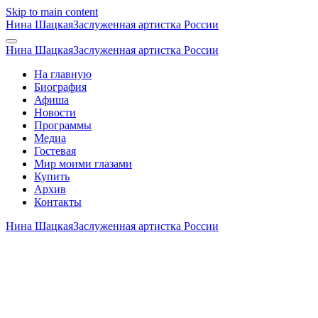
Skip to main content
Нина Шацкая
Заслуженная артистка России
Нина Шацкая
Заслуженная артистка России
На главную
Биография
Афиша
Новости
Программы
Медиа
Гостевая
Мир моими глазами
Купить
Архив
Контакты
Нина Шацкая
Заслуженная артистка России