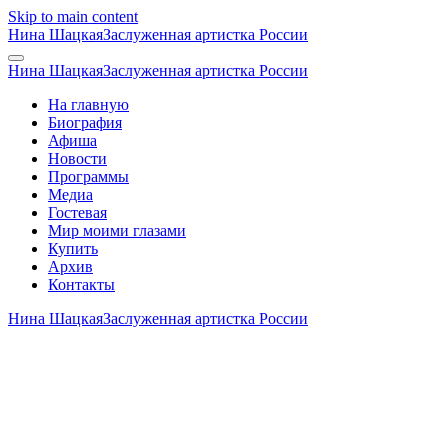
Skip to main content
Нина Шацкая
Заслуженная артистка России
Нина Шацкая
Заслуженная артистка России
На главную
Биография
Афиша
Новости
Программы
Медиа
Гостевая
Мир моими глазами
Купить
Архив
Контакты
Нина Шацкая
Заслуженная артистка России