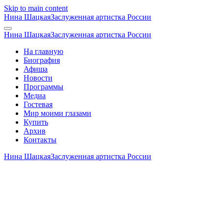
Skip to main content
Нина Шацкая
Заслуженная артистка России
Нина Шацкая
Заслуженная артистка России
На главную
Биография
Афиша
Новости
Программы
Медиа
Гостевая
Мир моими глазами
Купить
Архив
Контакты
Нина Шацкая
Заслуженная артистка России