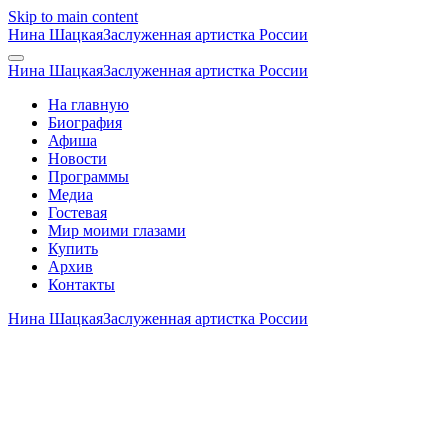
Skip to main content
Нина Шацкая
Заслуженная артистка России
Нина Шацкая
Заслуженная артистка России
На главную
Биография
Афиша
Новости
Программы
Медиа
Гостевая
Мир моими глазами
Купить
Архив
Контакты
Нина Шацкая
Заслуженная артистка России