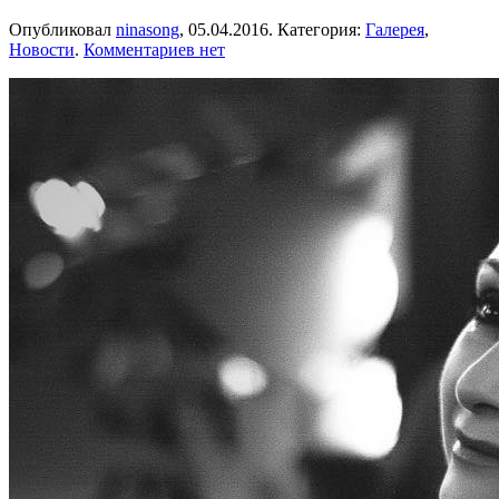
Опубликовал
ninasong
,
05.04.2016
. Категория:
Галерея
,
к
Новости
.
Комментариев
нет
записи
Презентация
клипа
«Там,
где
нас
нет…»
Сентябрь
2015