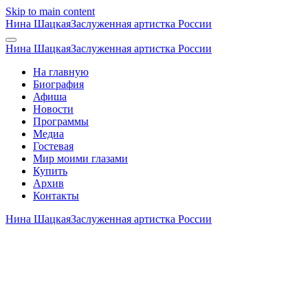
Skip to main content
Нина Шацкая
Заслуженная артистка России
Нина Шацкая
Заслуженная артистка России
На главную
Биография
Афиша
Новости
Программы
Медиа
Гостевая
Мир моими глазами
Купить
Архив
Контакты
Нина Шацкая
Заслуженная артистка России