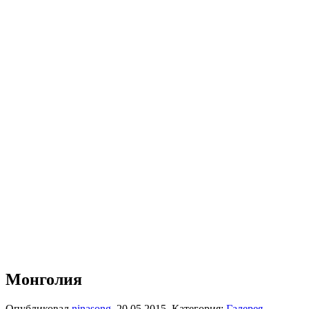
Монголия
Опубликовал
ninasong
,
20.05.2015
. Категория:
Галерея
.