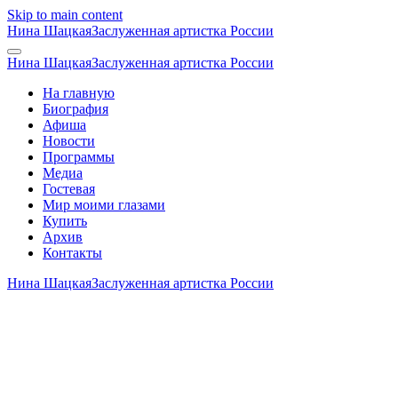
Skip to main content
Нина Шацкая
Заслуженная артистка России
Нина Шацкая
Заслуженная артистка России
На главную
Биография
Афиша
Новости
Программы
Медиа
Гостевая
Мир моими глазами
Купить
Архив
Контакты
Нина Шацкая
Заслуженная артистка России