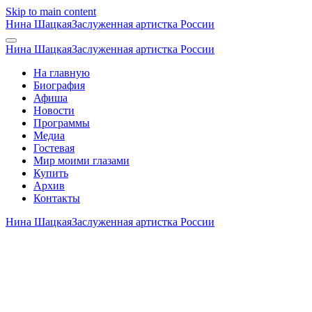
Skip to main content
Нина Шацкая
Заслуженная артистка России
Нина Шацкая
Заслуженная артистка России
На главную
Биография
Афиша
Новости
Программы
Медиа
Гостевая
Мир моими глазами
Купить
Архив
Контакты
Нина Шацкая
Заслуженная артистка России