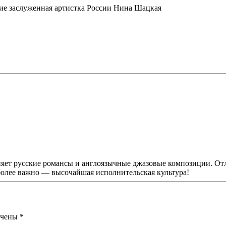
тие заслуженная артистка России Нина Шацкая
яет русские романсы и англоязычные джазовые композиции. Отл
более важно — высочайшая исполнительская культура!
мечены
*