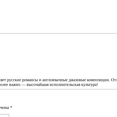
яет русские романсы и англоязычные джазовые композиции. Отл
более важно — высочайшая исполнительская культура!
мечены
*