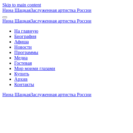
Skip to main content
Нина Шацкая
Заслуженная артистка России
Нина Шацкая
Заслуженная артистка России
На главную
Биография
Афиша
Новости
Программы
Медиа
Гостевая
Мир моими глазами
Купить
Архив
Контакты
Нина Шацкая
Заслуженная артистка России