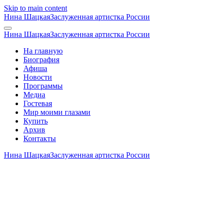
Skip to main content
Нина Шацкая
Заслуженная артистка России
Нина Шацкая
Заслуженная артистка России
На главную
Биография
Афиша
Новости
Программы
Медиа
Гостевая
Мир моими глазами
Купить
Архив
Контакты
Нина Шацкая
Заслуженная артистка России