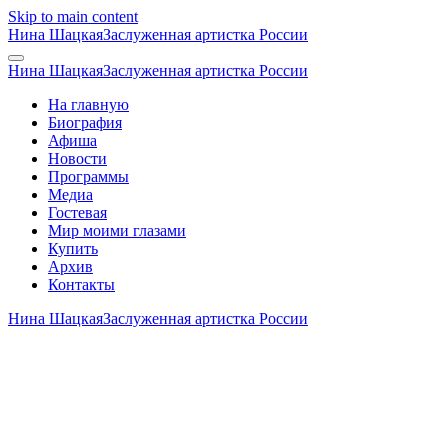
Skip to main content
Нина Шацкая
Заслуженная артистка России
Нина Шацкая
Заслуженная артистка России
На главную
Биография
Афиша
Новости
Программы
Медиа
Гостевая
Мир моими глазами
Купить
Архив
Контакты
Нина Шацкая
Заслуженная артистка России