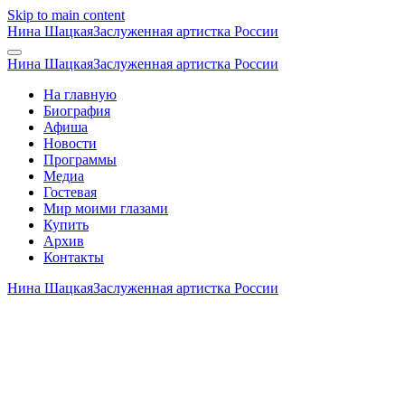
Skip to main content
Нина Шацкая
Заслуженная артистка России
Нина Шацкая
Заслуженная артистка России
На главную
Биография
Афиша
Новости
Программы
Медиа
Гостевая
Мир моими глазами
Купить
Архив
Контакты
Нина Шацкая
Заслуженная артистка России