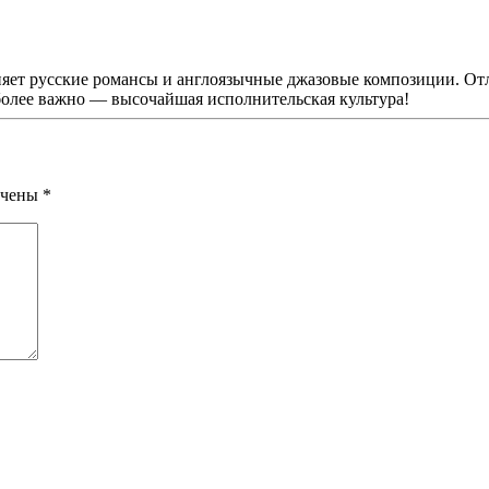
яет русские романсы и англоязычные джазовые композиции. Отл
более важно — высочайшая исполнительская культура!
мечены
*