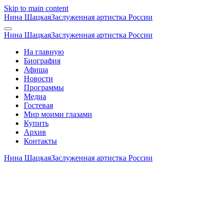
Skip to main content
Нина Шацкая
Заслуженная артистка России
Нина Шацкая
Заслуженная артистка России
На главную
Биография
Афиша
Новости
Программы
Медиа
Гостевая
Мир моими глазами
Купить
Архив
Контакты
Нина Шацкая
Заслуженная артистка России