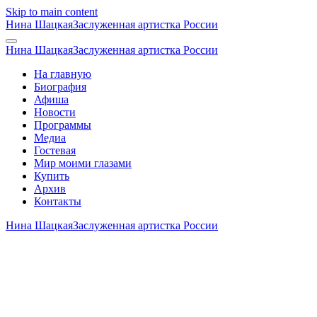
Skip to main content
Нина Шацкая
Заслуженная артистка России
Нина Шацкая
Заслуженная артистка России
На главную
Биография
Афиша
Новости
Программы
Медиа
Гостевая
Мир моими глазами
Купить
Архив
Контакты
Нина Шацкая
Заслуженная артистка России