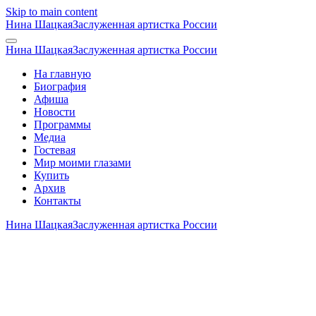
Skip to main content
Нина Шацкая
Заслуженная артистка России
Нина Шацкая
Заслуженная артистка России
На главную
Биография
Афиша
Новости
Программы
Медиа
Гостевая
Мир моими глазами
Купить
Архив
Контакты
Нина Шацкая
Заслуженная артистка России