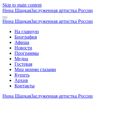
Skip to main content
Нина Шацкая
Заслуженная артистка России
Нина Шацкая
Заслуженная артистка России
На главную
Биография
Афиша
Новости
Программы
Медиа
Гостевая
Мир моими глазами
Купить
Архив
Контакты
Нина Шацкая
Заслуженная артистка России