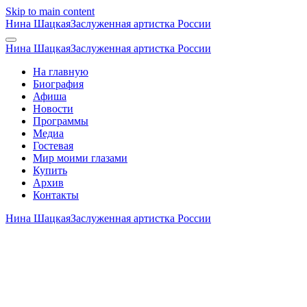
Skip to main content
Нина Шацкая
Заслуженная артистка России
Нина Шацкая
Заслуженная артистка России
На главную
Биография
Афиша
Новости
Программы
Медиа
Гостевая
Мир моими глазами
Купить
Архив
Контакты
Нина Шацкая
Заслуженная артистка России