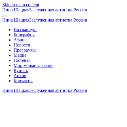
Skip to main content
Нина Шацкая
Заслуженная артистка России
Нина Шацкая
Заслуженная артистка России
На главную
Биография
Афиша
Новости
Программы
Медиа
Гостевая
Мир моими глазами
Купить
Архив
Контакты
Нина Шацкая
Заслуженная артистка России