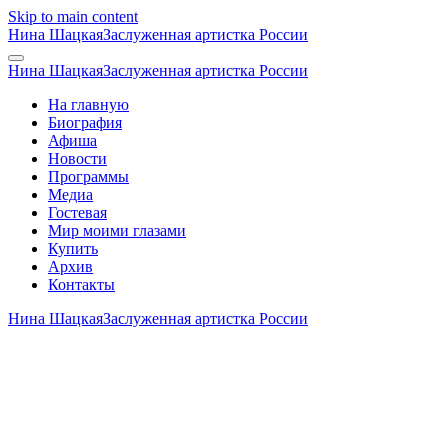
Skip to main content
Нина Шацкая
Заслуженная артистка России
Нина Шацкая
Заслуженная артистка России
На главную
Биография
Афиша
Новости
Программы
Медиа
Гостевая
Мир моими глазами
Купить
Архив
Контакты
Нина Шацкая
Заслуженная артистка России