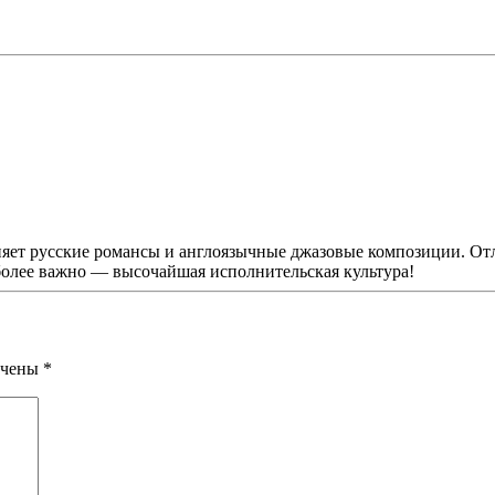
яет русские романсы и англоязычные джазовые композиции. Отл
более важно — высочайшая исполнительская культура!
мечены
*