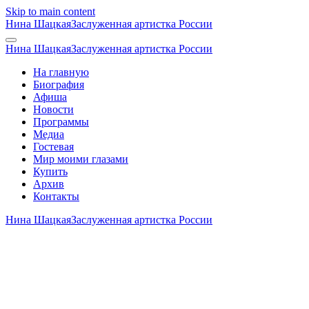
Skip to main content
Нина Шацкая
Заслуженная артистка России
Нина Шацкая
Заслуженная артистка России
На главную
Биография
Афиша
Новости
Программы
Медиа
Гостевая
Мир моими глазами
Купить
Архив
Контакты
Нина Шацкая
Заслуженная артистка России