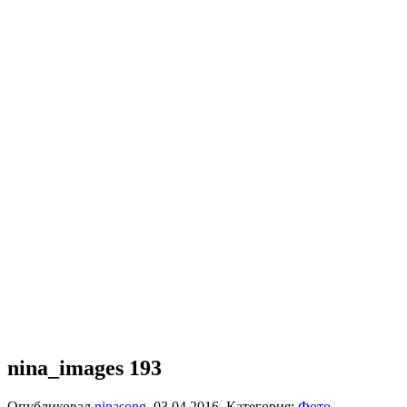
nina_images 193
Опубликовал
ninasong
,
03.04.2016
. Категория:
Фото
.