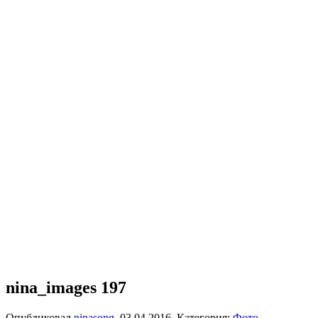
nina_images 197
Опубликовал
ninasong
,
03.04.2016
. Категория:
Фото
.