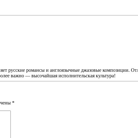
яет русские романсы и англоязычные джазовые композиции. Отл
более важно — высочайшая исполнительская культура!
мечены
*