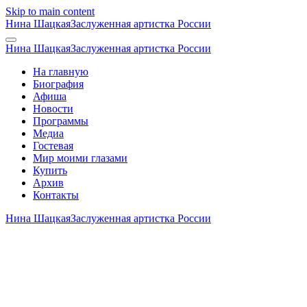
Skip to main content
Нина Шацкая
Заслуженная артистка России
Нина Шацкая
Заслуженная артистка России
На главную
Биография
Афиша
Новости
Программы
Медиа
Гостевая
Мир моими глазами
Купить
Архив
Контакты
Нина Шацкая
Заслуженная артистка России