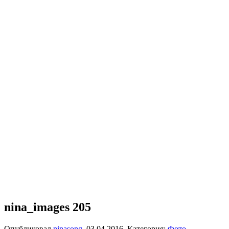
nina_images 205
Опубликовал
ninasong
,
03.04.2016
. Категория:
Фото
.