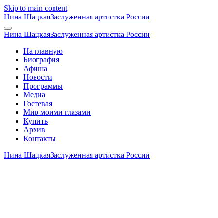
Skip to main content
Нина Шацкая
Заслуженная артистка России
Нина Шацкая
Заслуженная артистка России
На главную
Биография
Афиша
Новости
Программы
Медиа
Гостевая
Мир моими глазами
Купить
Архив
Контакты
Нина Шацкая
Заслуженная артистка России