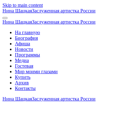
Skip to main content
Нина Шацкая
Заслуженная артистка России
Нина Шацкая
Заслуженная артистка России
На главную
Биография
Афиша
Новости
Программы
Медиа
Гостевая
Мир моими глазами
Купить
Архив
Контакты
Нина Шацкая
Заслуженная артистка России