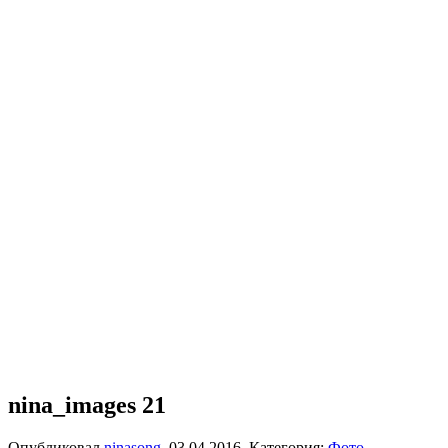
nina_images 21
Опубликовал
ninasong
,
03.04.2016
. Категория:
Фото
.