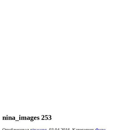
nina_images 253
Опубликовал
ninasong
,
03.04.2016
. Категория:
Фото
.