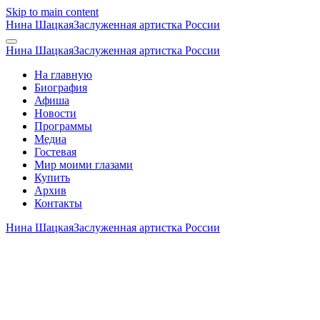
Skip to main content
Нина Шацкая
Заслуженная артистка России
Нина Шацкая
Заслуженная артистка России
На главную
Биография
Афиша
Новости
Программы
Медиа
Гостевая
Мир моими глазами
Купить
Архив
Контакты
Нина Шацкая
Заслуженная артистка России