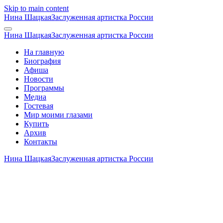
Skip to main content
Нина Шацкая
Заслуженная артистка России
Нина Шацкая
Заслуженная артистка России
На главную
Биография
Афиша
Новости
Программы
Медиа
Гостевая
Мир моими глазами
Купить
Архив
Контакты
Нина Шацкая
Заслуженная артистка России