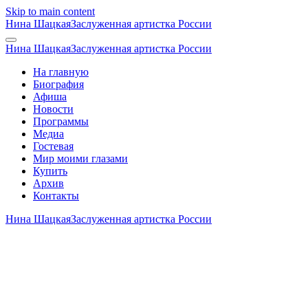
Skip to main content
Нина Шацкая
Заслуженная артистка России
Нина Шацкая
Заслуженная артистка России
На главную
Биография
Афиша
Новости
Программы
Медиа
Гостевая
Мир моими глазами
Купить
Архив
Контакты
Нина Шацкая
Заслуженная артистка России