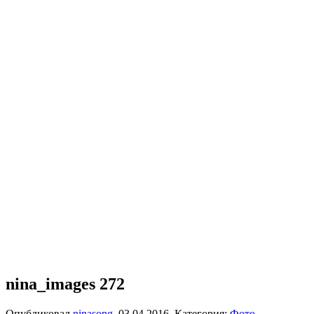
nina_images 272
Опубликовал
ninasong
,
03.04.2016
. Категория:
Фото
.