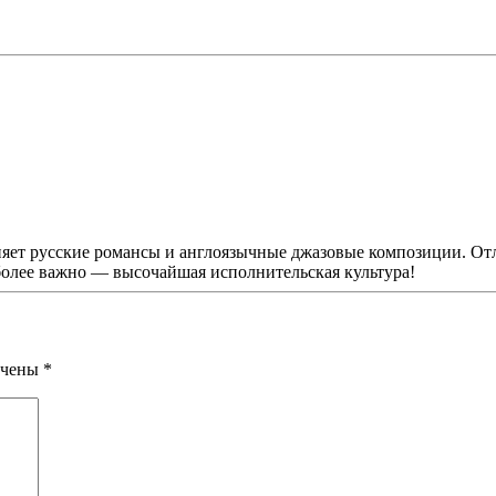
яет русские романсы и англоязычные джазовые композиции. Отл
более важно — высочайшая исполнительская культура!
мечены
*