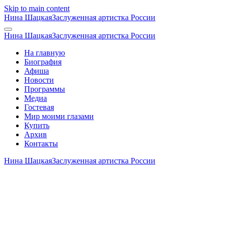
Skip to main content
Нина Шацкая
Заслуженная артистка России
Нина Шацкая
Заслуженная артистка России
На главную
Биография
Афиша
Новости
Программы
Медиа
Гостевая
Мир моими глазами
Купить
Архив
Контакты
Нина Шацкая
Заслуженная артистка России