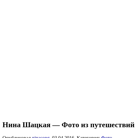
Нина Шацкая — Фото из путешествий
Опубликовал
ninasong
,
03.04.2016
. Категория:
Фото
.