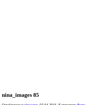
nina_images 85
Опубликовал
ninasong
,
03.04.2016
. Категория:
Фото
.