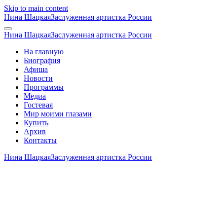
Skip to main content
Нина Шацкая
Заслуженная артистка России
Нина Шацкая
Заслуженная артистка России
На главную
Биография
Афиша
Новости
Программы
Медиа
Гостевая
Мир моими глазами
Купить
Архив
Контакты
Нина Шацкая
Заслуженная артистка России