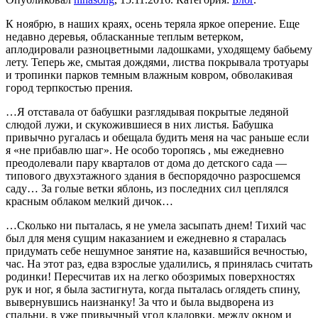
К ноябрю, в наших краях, осень теряла яркое оперение. Еще
недавно деревья, обласканные теплым ветерком,
аплодировали разноцветными ладошками, уходящему бабьему
лету. Теперь же, смытая дождями, листва покрывала тротуары
и тропинки парков темным влажным ковром, обволакивая
город терпкостью прения.
…Я отставала от бабушки разглядывая покрытые ледяной
слюдой лужи, и скукожившиеся в них листья. Бабушка
привычно ругалась и обещала будить меня на час раньше если
я «не прибавлю шаг». Не особо торопясь , мы ежедневно
преодолевали пару кварталов от дома до детского сада —
типового двухэтажного здания в беспорядочно разросшемся
саду… За голые ветки яблонь, из последних сил цеплялся
красным облаком мелкий дичок…
…Сколько ни пыталась, я не умела засыпать днем! Тихий час
был для меня сущим наказанием и ежедневно я старалась
придумать себе нешумное занятие на, казавшийся вечностью,
час. На этот раз, едва взрослые удалились, я принялась считать
родинки! Пересчитав их на легко обозримых поверхностях
рук и ног, я была застигнута, когда пыталась оглядеть спину,
вывернувшись наизнанку! За что и была выдворена из
спальни, в уже привычный угол кладовки, между окном и