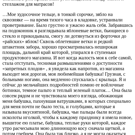
стеллажом для матрасов!
…Мое худосочное тельце, в тонкой сорочке, зябло на
сквозняке — на время тихого часа в кладовке, устраивали
проветривание. Было грустно и ужасно жаль себя. Забравшись
на подоконник я разглядывала яблоневые ветки, бьющиеся о
стекло и прикидывала, смогу ли дотянуться из форточки до
«райских» яблок! Сквозь облетевшие ветки и редкий
штакетник забора, хорошо просматривалась неширокая
площадь, дальний край которой, упирался в ступеньки
продуктового магазина. И вот когда жалость моя к себе самой,
стала отступать, теснимая размышлениями о доступности
«запретных плодов» , я увидела как напротив, из магазина
выходит моя дорогая, моя любимейшая бабушка! Грузная, с
больными ногами, она медленно спускалась с крыльца. Я и
сейчас до мельчайших подробностей помню ее войлочные
ботинки, темное пальто и теплый зеленый платок… Она была
совсем рядом и не чувствовала моего взгляда, обожающая
меня бабушка, пахнувшая ватрушками, в которых специально
для меня почти не было теста, и голубцами, которые я
называла вкуснятиной, бабушка, чьи пальцы были всегда
исколоты иголкой, чтобы к каждому празднику я имела новое,
вышитое ею платье, бабушка, теплые руки которой, каждое
утро расчесывали мою длиннющую косу сначала щеткой, а
потом гребнем. Она была так близко, а я не могла оказаться