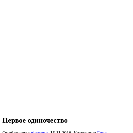
Первое одиночество
Опубликовал
ninasong
,
15.11.2016
. Категория:
Блог
.