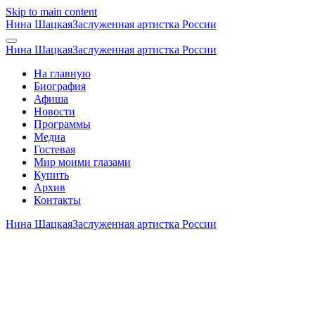
Skip to main content
Нина Шацкая
Заслуженная артистка России
Нина Шацкая
Заслуженная артистка России
На главную
Биография
Афиша
Новости
Программы
Медиа
Гостевая
Мир моими глазами
Купить
Архив
Контакты
Нина Шацкая
Заслуженная артистка России