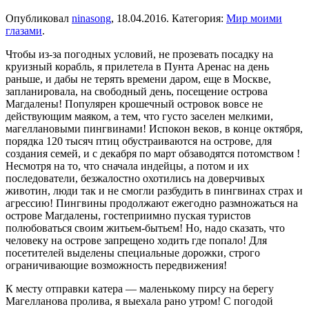
Опубликовал
ninasong
,
18.04.2016
. Категория:
Мир моими
глазами
.
Чтобы из-за погодных условий, не прозевать посадку на
круизный корабль, я прилетела в Пунта Аренас на день
раньше, и дабы не терять времени даром, еще в Москве,
запланировала, на свободный день, посещение острова
Магдалены! Популярен крошечный островок вовсе не
действующим маяком, а тем, что густо заселен мелкими,
магеллановыми пингвинами! Испокон веков, в конце октября,
порядка 120 тысяч птиц обустраиваются на острове, для
создания семей, и с декабря по март обзаводятся потомством !
Несмотря на то, что сначала индейцы, а потом и их
последователи, безжалостно охотились на доверчивых
животин, люди так и не смогли разбудить в пингвинах страх и
агрессию! Пингвины продолжают ежегодно размножаться на
острове Магдалены, гостеприимно пуская туристов
полюбоваться своим житьем-бытьем! Но, надо сказать, что
человеку на острове запрещено ходить где попало! Для
посетителей выделены специальные дорожки, строго
ограничивающие возможность передвижения!
К месту отправки катера — маленькому пирсу на берегу
Магелланова пролива, я выехала рано утром! С погодой