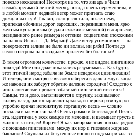
повезло несказанно! Несмотря на то, что январь в Чили
самый-пресамый летний месяц, погода очень переменчива, и
в любой момент, ледяной ветер может пригнать стаю
дождливых туч! Так вот, солнце светило, по-летнему,
припекая обочины дорог, заросших , поразившим меня, ярко
желтым кустарником (издали схожим с мимозой) и жирными,
невиданного ранее размера и оттенка, соцветиями (похожими
на наших Ивана — Да Марью)! Даже ветер угомонился — на
поверхности залива не было ни волны, ни ряби! Почти до
самого острова наш «зодиак» пролетел без болтанки!
В таком огромном количестве, прежде, я не видела пингвинов
никогда! Мне они даже показались разумными… Как будто,
этот птичий народ забыла на Земле неведомая цивилизация!
И теперь, они смотрят с высокого берега в даль и ждут- когда
же наконец их заберут обратно далекие сородичи! Сходство с
инопланетянами придает забавный пингвиний инстинкт!
Самцы, то и дело, вытягиваются в струнку, закидывают
голову назад, растопыривают крылья, и широко разинув рот
утробно кричат непонятную гортанную песнь — словно
посылая в космос сигнал! Очень громко и безысходно! Песнь
эта, идентична у всех самцов по мелодии, и вызывает грусть и
жалость к птицам! Короче! Я как завороженная ползала рядом
с поющими пингвинами, между их нор и гнездами жирных
бакланов! Слушала их безутешные вопли и подсматривала за