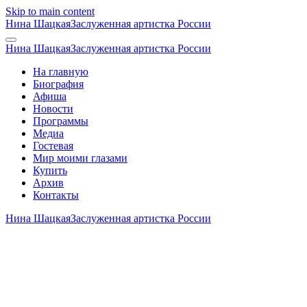
Skip to main content
Нина Шацкая
Заслуженная артистка России
Нина Шацкая
Заслуженная артистка России
На главную
Биография
Афиша
Новости
Программы
Медиа
Гостевая
Мир моими глазами
Купить
Архив
Контакты
Нина Шацкая
Заслуженная артистка России