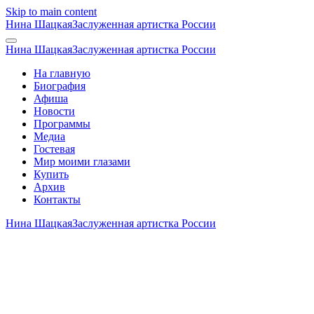
Skip to main content
Нина Шацкая
Заслуженная артистка России
Нина Шацкая
Заслуженная артистка России
На главную
Биография
Афиша
Новости
Программы
Медиа
Гостевая
Мир моими глазами
Купить
Архив
Контакты
Нина Шацкая
Заслуженная артистка России