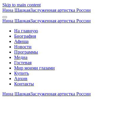
Skip to main content
Нина Шацкая
Заслуженная артистка России
Нина Шацкая
Заслуженная артистка России
На главную
Биография
Афиша
Новости
Программы
Медиа
Гостевая
Мир моими глазами
Купить
Архив
Контакты
Нина Шацкая
Заслуженная артистка России