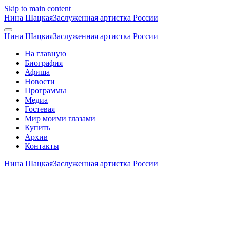
Skip to main content
Нина Шацкая
Заслуженная артистка России
Нина Шацкая
Заслуженная артистка России
На главную
Биография
Афиша
Новости
Программы
Медиа
Гостевая
Мир моими глазами
Купить
Архив
Контакты
Нина Шацкая
Заслуженная артистка России