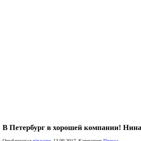
В Петербург в хорошей компании! Ни
Опубликовал
ninasong
,
13.09.2017
. Категория:
Пресса
.