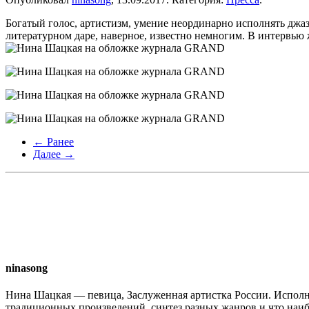
Богатый голос, артистизм, умение неординарно исполнять джа
литературном даре, наверное, известно немногим. В интервь
← Ранее
Далее →
ninasong
Нина Шацкая — певица, Заслуженная артистка России. Исполн
традиционных произведений, синтез разных жанров и что наи