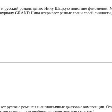
з и русский романс делаю Нину Шацкую поистине феноменом. Меж
ю журналу GRAND Нина открывает разные грани своей личности,
яет русские романсы и англоязычные джазовые композиции. Отл
более важно — высочайшая исполнительская культура!