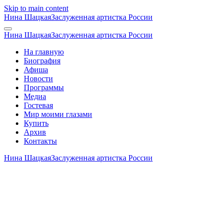
Skip to main content
Нина Шацкая
Заслуженная артистка России
Нина Шацкая
Заслуженная артистка России
На главную
Биография
Афиша
Новости
Программы
Медиа
Гостевая
Мир моими глазами
Купить
Архив
Контакты
Нина Шацкая
Заслуженная артистка России