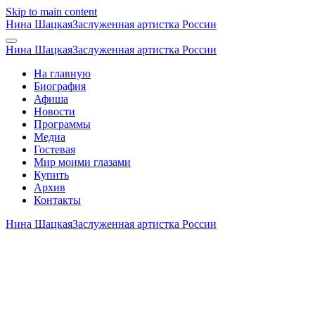
Skip to main content
Нина Шацкая
Заслуженная артистка России
Нина Шацкая
Заслуженная артистка России
На главную
Биография
Афиша
Новости
Программы
Медиа
Гостевая
Мир моими глазами
Купить
Архив
Контакты
Нина Шацкая
Заслуженная артистка России