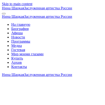
Skip to main content
Нина Шацкая
Заслуженная артистка России
Нина Шацкая
Заслуженная артистка России
На главную
Биография
Афиша
Новости
Программы
Медиа
Гостевая
Мир моими глазами
Купить
Архив
Контакты
Нина Шацкая
Заслуженная артистка России