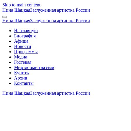
Skip to main content
Нина Шацкая
Заслуженная артистка России
Нина Шацкая
Заслуженная артистка России
На главную
Биография
Афиша
Новости
Программы
Медиа
Гостевая
Мир моими глазами
Купить
Архив
Контакты
Нина Шацкая
Заслуженная артистка России