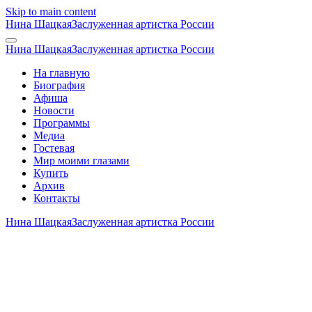
Skip to main content
Нина Шацкая
Заслуженная артистка России
Нина Шацкая
Заслуженная артистка России
На главную
Биография
Афиша
Новости
Программы
Медиа
Гостевая
Мир моими глазами
Купить
Архив
Контакты
Нина Шацкая
Заслуженная артистка России