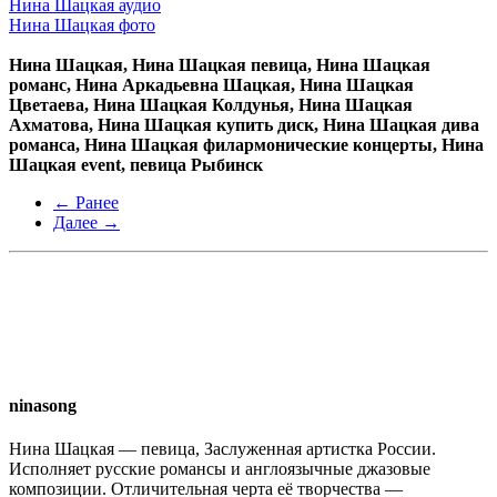
Нина Шацкая аудио
Нина Шацкая фото
Нина Шацкая, Нина Шацкая певица, Нина Шацкая
романс, Нина Аркадьевна Шацкая, Нина Шацкая
Цветаева, Нина Шацкая Колдунья, Нина Шацкая
Ахматова, Нина Шацкая купить диск, Нина Шацкая дива
романса, Нина Шацкая филармонические концерты, Нина
Шацкая event, певица Рыбинск
← Ранее
Далее →
ninasong
Нина Шацкая — певица, Заслуженная артистка России.
Исполняет русские романсы и англоязычные джазовые
композиции. Отличительная черта её творчества —