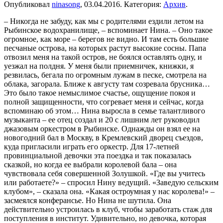
Опубликовал
ninasong
,
03.04.2016
. Категория:
Архив
.
– Никогда не забуду, как мы с родителями ездили летом на Рыбинское водохранилище, – вспоминает Нина. – Оно такое огромное, как море – берегов не видно. И там есть большие песчаные острова, на которых растут высокие сосны. Папа отвозил меня на такой остров, не боялся оставлять одну, и уезжал на полдня. У меня были приемничек, книжки, я резвилась, бегала по огромным лужам в песке, смотрела на облака, загорала. Ближе к августу там созревала брусника… Это было такое немыслимое счастье, ощущение покоя и полной защищенности, что согревает меня и сейчас, когда вспоминаю об этом… Нина выросла в семье талантливого музыканта – ее отец создал и 20 с лишним лет руководил джазовым оркестром в Рыбинске. Однажды он взял ее на новогодний бал в Москву, в Кремлевский дворец съездов, куда пригласили играть его оркестр. Для 17-летней провинциальной девочки эта поездка и так показалась сказкой, но когда ее выбрали королевой бала – она чувствовала себя совершенной Золушкой. «Где вы учитесь или работаете?» – спросил Нину ведущий. «Заведую сельским клубом», – сказала она. «Какая остроумная у нас королева!» – засмеялся конферансье. Но Нина не шутила. Она действительно устроилась в клуб, чтобы заработать стаж для поступления в институт. Удивительно, но девочка, которая выросла в музыкальной среде, успешно окончила музыкальную школу, бегала к папе на репетиции оркестра, дурачилась, подписывая свои фото одноклассникам словами «От будущей звезды», поступила не в музыкальное училище, а в Ленинградский, ныне Санкт-Петербургский университет профсоюзов на факультет экономики, кафедру управления. – Папа был прирожденный музыкант, – объясняет Нина, – с великолепным слухом, голосом, музыкальной памятью. Мальчишкой он с лету научился играть на трофейном аккордеоне, который ему подарили, он слышал и писал партитуры без инструмента, чудесно пел… Отец был убежден: либо музыкант должен быть абсолютно одаренным, либо не стоит заниматься этим вообще. В музыке не должно быть протекции, считал он. Папа много ездил со своим оркестром на разные зарубежные музыкальные фестивали и вполне мог бы брать меня с собой, но он меня никуда не брал! «Когда ты будешь петь лучше моих певцов, – говорил он, – тогда и возьму». У него были очень жесткие требования к профессии, и он внушал мне: «Научись петь так, чтобы люди захотели тебя слушать. Стань артистичной, научись красиво двигаться, танцевать». Одно время я очень сильно поправилась – так меня почти не кормили! – смеется Нина. – Папа терзал меня, говорил, что такая жирная женщина не будет нужна никому, а уж на сцене такой вообще места нет. Это он заставил меня заниматься спортом, хотя я совершенно неспортивная. Папа хотел, чтобы я не боялась сцены, и тренировал это специфическим образом. У него была лучшая дискотека в Рыбинске, и лет с 15 он пускал меня потанцевать на часик – с 21 до 22 часов. Но в это время молодежь только собиралась и, как правило, не танцевал никто. Папа же говорил: или ты этот час танцуешь, или в следующий раз не пущу. И я танцевала. Одна. Даже мой старший брат, который приходил с друзьями, от меня отмахивался: не подходи ко мне! Подумают еще, что моя сестра – сумасшедшая. Теперь-то я понимаю, что так папа пытался включить меня в эту жизнь – жесткую, ломающую слабых. Он объяснял мне, что певица – страшная профессия: зависимая, тяжелая и часто неблагодарная. Поэтому меня отправили учиться в университет, приобретать «нормальную» специальность. Помню, я приехала в Питер абсолютно незрелым человеком и поэтому все жадно впитывала. Я ходила в оперный театр, филармонию, сначала засыпала там, а потом очень втянулась и страдала оттого, что я так много получаю и не могу это никак отдать. Музыкальная информация настолько переполняла меня, что я начала испытывать физический дискомфорт. И однажды на студенческой практике я повстречала женщину, которая изменила всю мою жизнь. Я работала культорганизатором на теплоходе. Это был дорогущий маршрут – от Питера до Астрахани. Его немногие могли себе позволить, а я провела в таком раю три недели. Мы проплывали красивейшие места, меня окружали потрясающие люди. Как массовик, я старалась сделать все, что могу: устраивала вечера встреч с интересными людьми, организовывала концерты, соревнования, игры. Сама пела, прыгала в мешках, изображала Бабу-ягу и бог знает что. И мне это так нравилось! Однажды мы разговорились с милой пожилой женщиной, которая оказалась из музыкально-театральной среды. Она сказала мне: «Деточка, что же ты не своим делом занимаешься, зачем ты пошла в университет? (А я уже три курса к тому времени окончила.) Заезжай после поездки ко мне, что-нибудь придумаем». Так, с ее легкой руки, я пошла поступать в студию Ленинградского мюзик-холла. Это был последний год, когда я могла туда попасть, – там были строгие ограничения по возрасту. Это сейчас петь могут все – только деньги плати. А тогда необходимо было специальное образование. И эта студия давала такую возможность – она открывала дверь в музыку. Когда меня приняли, у меня от счастья земля ушла из-под ног! Я шла по Невскому и не верила: неужели это свершилось?! Конечно, я решила бросить институт. А на курсе я была самая младшая, круглая отличница, и когда мои однокурсницы об этом узнали, они стали меня отговаривать, а староста группы сказала: «Не бросай! Я буду отмечать, что ты ходишь на занятия». И я стала учиться параллельно. – А как отнеслись к этому родители? – Были очень рады, и папа, когда приехал ко мне через какое-то время, поразился, как я изменилась. С этого, собственно, и началось его удивление моим прогрессом. А незадолго до смерти, три года назад, он сказал мне: «Вот теперь ты стала такой, какой я хотел тебя видеть. Я этого не ожидал. Мечтал, но не ждал…» Мне самой, честно говоря, кажется, что я не смогла бы пройти этот путь вновь, – столько было трудностей и горя. Это сейчас я пою, как дышу – легко, естественно, радостно – это такое счастье! Но за него дорого заплачено. Были периоды неустроенности и безденежья, были проблемы с пропиской, работой и жильем. Уже после окончания университета я снимала комнату у туберкулезной полусумасшедшей алкоголички – без горячей воды, но зато рядом с Медным всадником. А потом пришлось начинать все с нуля в Москве. Были неудачи и разочарования в любимом деле, когда я по совету маститых профессионалов вместо некоммерческих романсов и джаза сделала в США попсовый проект: сняла два красивых клипа и записала диск, которые оказались невостребованными в России, пережившей очередной кризис. Программы, в которых я работала, развалились, и мне некуда было пойти работать. А с этим попсовым проектом я оказалась абсолютно никому не нужна. Куда бы я с ним не приходила, на меня смотрели с недоумением, потому что знали, что я пою романсы и джаз. И все говорили: давай лучше то, что было. Я с отчаянием понимала, что огромные деньги, которые мне дали друзья, и силы потрачены зря. А второй раз получить такой шанс нереально. Мне очень везет в жизни: на моем пути постоянно встречаются люди, которые поддерживают меня и морально и материально, причем, я хочу сделать на этом акцент, совершенно бескорыстно. Понятно, когда женщину содержит возлюбленный. У меня другая история. Мне помогают люди, которые просто видят, как упорно я занимаюсь своим делом. И опять важнейший поворот в моей судьбе произошел на воде. Пока я маялась со своим попсовым проектом, меня пригласили работать в круиз, только на этот раз в качестве певицы, и не по Волге, а вокруг Европы. На первом же концерте я попробовала спеть что-то из нового проекта, но особого энтузиазма это ни у кого не вызвало, и тогда в конце я исполнила романс. Что случилось с публикой! Она не хотела меня отпускать. С музыкой как будто выливалась вся моя боль – о недавней профессиональной невостребованности, об одиночестве, – и наступало облегчение, понимание того, что я должна заниматься именно этой музыкой. Тогда Нина задумалась: а не попробовать ли ей сделать первый сольный концерт? И когда вернулась в Москву, договорилась об этом с ЦДРИ. Концерт прошел успешно, и она поняла, что может держать внимание зала. Тогда она задумала сделать концерт уже в Театре эстрады. И он тоже прошел успешно. Следующим шагом они с отцом запланировали сольный концерт Нины в легендарном зале имени Чайковского. С симфоническим оркестром… …Она прошла через сомнения, переживания, разочарования. И буквально накануне этого концерта в отчаянии спросила отца: «А может, мне оставить все это? Раз людям нравится, но они не хотят помочь, причем люди влиятельные, которым это ничего не стоит, то, наверное, все эти мои занятия музыкой не имеют никакого смысла». Но отец сказал ей: «Тебе дан редкий талант. Это твой крест, и ты должна нести его с честью». А вечером отца не стало. Он умер на сцене: пел, вышел за кулисы и умер. Аорта не выдержала… А Нина в это время была на концерте ансамбля Игоря Моисеева в зале Чайковского, куда ее пригласила подруга… – Получилось так, что мой концерт пришелся на сороковой день его смерти, – с трудом говорит Нина. – Я пела и чувствовала его рядом. Обычно папа пел со мной в концертах – мы закрывали их общим номером. У меня ком подступал к горлу, когда я вспоминала его слова: «Неужели я дожил до того, что спою в зале Чайковского? Неужели дожил?!» Не получилось… Но когда папа умер, все его друзья стали поддерживать меня. Получилось так, будто папа отдал жизнь, чтобы помочь мне. И после этого концерта у меня началась совершенно другая жизнь. Все больше и больше друзей из мира музыки меня понимают и поддерживают. Даже те, кто изначально был в чем-то не согласен со мной, теперь стали моими соратниками. И, к моему счастью, у меня сейчас собирается команда. У нас нет пока общей крыши, но мы вместе и заодно. Мы говорим на одном языке, мыслим в одном ключе – и музыканты, и звукорежиссеры, и художники. И мы идем вперед. Думаю, сейчас начинается новый этап в моей жизни. У меня сбываются мечты. Однажды в Карловых Варах я услышала невероятный оркестр – в красивейшем зале, с потрясающей акустикой. И у меня родилась мечта когда-нибудь спе